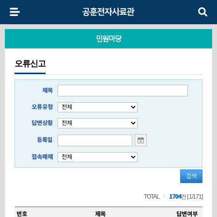
민원마당
오류신고
제목
오류유형
답변상황
등록일
접속매체
검색
TOTAL
1704
건
[ 1/171]
번호
제목
답변여부