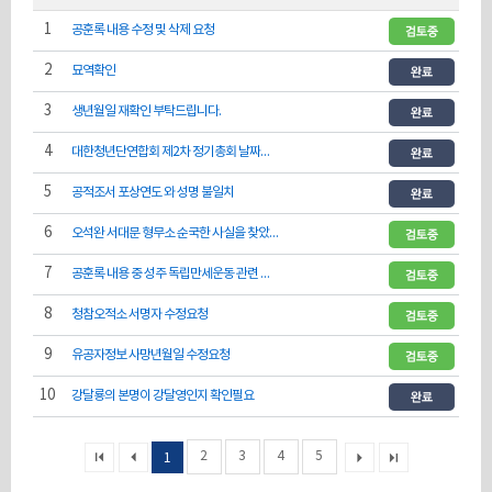
1
공훈록 내용 수정 및 삭제 요청
2
묘역확인
3
생년월일 재확인 부탁드립니다.
4
대한청년단연합회 제2차 정기총회 날짜에 오류가 있습니다.
5
공적조서 포상연도 와 성명 불일치
6
오석완 서대문 형무소 순국한 사실을 찾았습니다.
7
공훈록 내용 중 성주 독립만세운동 관련 내용 삭제요청
8
청참오적소 서명자 수정요청
9
유공자정보 사망년월일 수정요청
10
강달룡의 본명이 강달영인지 확인필요
2
3
4
5
1